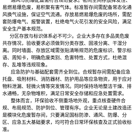
通风与防爆配置需符合规范要求。密闭空间存放挥发性、
易燃易爆危废，易积聚有害气体。标准暂存间需配备常态化通
风换气设施，保证空气流通。存放易燃易爆危废的场所，需配
套防爆电气、报警装置，杜绝电气火花引发的安全风险，满足
安全生产基本规范。
分区存放与标识体系必不可少。企业大多存在多品类危废
共存情况，验收要求必须做到分类存放、固液分离、干湿分
离。同时墙面、存放区域需张贴清晰规范的危废标识、警示标
语、周知卡，明确危废类别、危害特性、处置方式，杜绝混
存、乱堆等违规现象。
应急防护与基础配套需齐全到位。合规暂存间需配备应急
托盘、吸附材料、消防器材、防护用品等应急物资，用于应对
物料泄漏、轻微火情等突发情况。同时保持场地整洁干燥、排
水通畅，无杂物堆积，满足日常安全存储和应急处置需求。
整体而言，环保验收不侧重场地外观，重点核查硬件合
规、布局规范、防护到位、管理有序。企业无论是土建改造还
是模块化危废暂存间，只要满足国标防渗、通风、防爆、分
区、应急五大基础要求，均可符合日常环保核查及正式验收标
准。