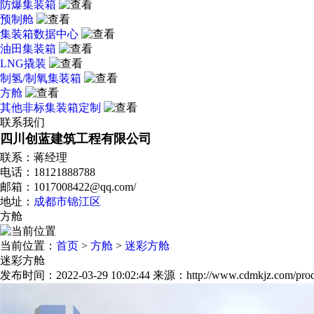
防爆集装箱
预制舱
集装箱数据中心
油田集装箱
LNG撬装
制氢/制氧集装箱
方舱
其他非标集装箱定制
联系我们
四川创蓝建筑工程有限公司
联系：蒋经理
电话：18121888788
邮箱：1017008422@qq.com/
地址：
成都市锦江区
方舱
当前位置：
首页
>
方舱
>
迷彩方舱
迷彩方舱
发布时间：2022-03-29 10:02:44
来源：http://www.cdmkjz.com/prod