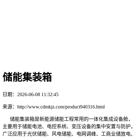
油田集装箱
LNG撬装
制氢/制氧集装箱
方舱
其他非标集装箱定制
储能集装箱
日期：2026-06-08 11:32:45
来源：http://www.cdmkjz.com/product940316.html
储能集装箱是新能源储能工程常用的一体化集成设备舱，
主要用于储能电池、电控系统、变压设备的集中安置与防护，
广泛应用于光伏储能、风电储能、电网调峰、工商业储放电、